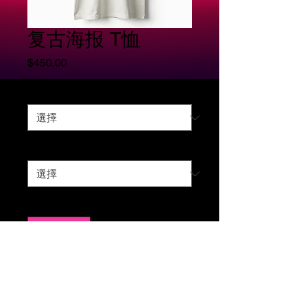
复古海报 T恤
價
$450.00
格
尺码
*
颜色
*
數量
*
新增至購物車